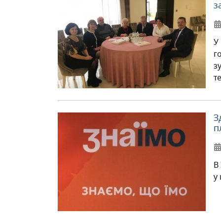
з
У
г
з
т
З
п
В
у