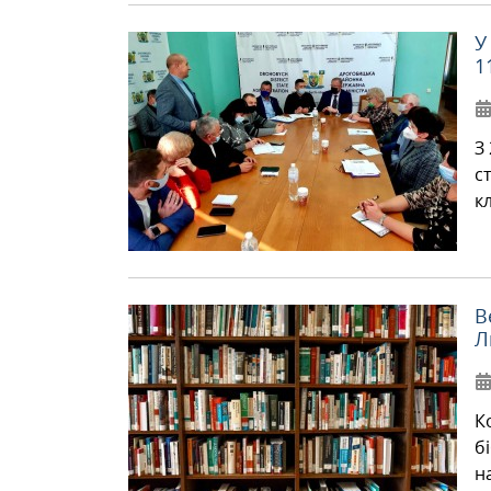
У
1
З
с
кл
В
Л
К
б
н