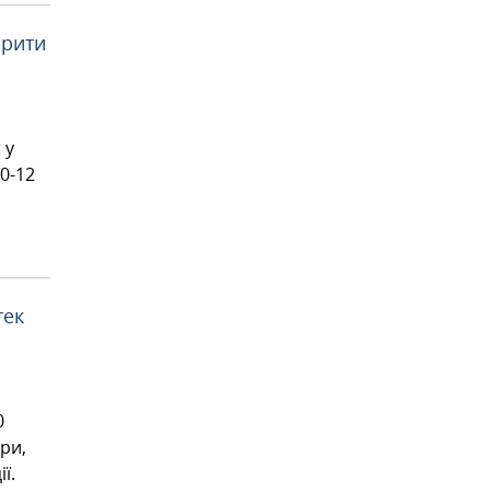
орити
 у
0-12
тек
0
ри,
ї.