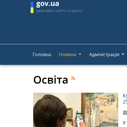
gov.ua
Державні сайти України
Головна
Новини
Адміністрація
Освіта
К
2
У