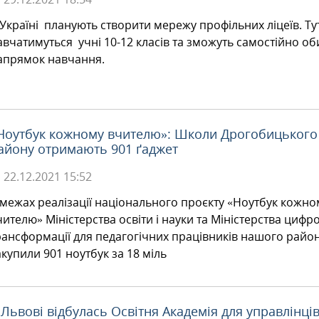
 Україні планують створити мережу профільних ліцеїв. Ту
авчатимуться учні 10-12 класів та зможуть самостійно о
апрямок навчання.
Ноутбук кожному вчителю»: Школи Дрогобицького
айону отримають 901 ґаджет
22.12.2021
15:52
 межах реалізації національного проєкту «Ноутбук кожно
чителю» Міністерства освіти і науки та Міністерства цифр
рансформації для педагогічних працівників нашого райо
акупили 901 ноутбук за 18 міль
 Львові відбулась Освітня Академія для управлінці