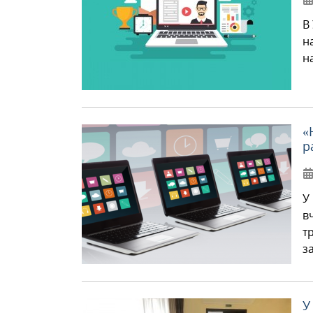
В
н
н
«
р
У
в
т
з
У