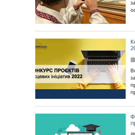
з
о
К
2
В
з
п
п
Ф
п