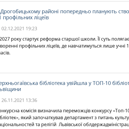
 Дрогобицькому районі попередньо планують ств
1 профільних ліцеїв
02.12.2021
19:23
 2027 року стартує реформа старшої школи. Її суть полягає
творенні профільних ліцеїв, де навчатимуться лише учні 1
асів.
ерхньогаївська бібліотека увійшла у ТОП-10 бібліо
ьвіщини
26.11.2021
13:36
онкурсна комісія визначила переможців конкурсу «Топ-1
ібліотек», який започаткував департамент з питань культу
аціональностей та релігій Львівської облдержадміністраці