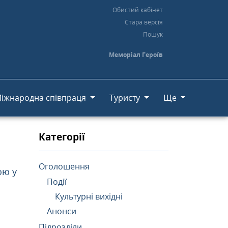
Обистий кабінет
Стара версія
Пошук
Меморіал Героїв
іжнародна співпраця
Туристу
Ще
Категорії
Оголошення
ою у
Події
Культурні вихідні
Анонси
Підрозділи