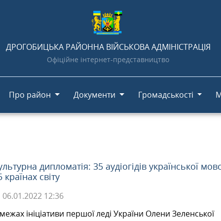
ДРОГОБИЦЬКА РАЙОННА ВІЙСЬКОВА АДМІНІСТРАЦІЯ
Офіційне інтернет-представництво
Про район
Документи
Громадськості
М
ультурна дипломатія: 35 аудіогідів української мов
5 країнах світу
06.01.2022
12:36
 межах ініціативи першої леді України Олени Зеленської