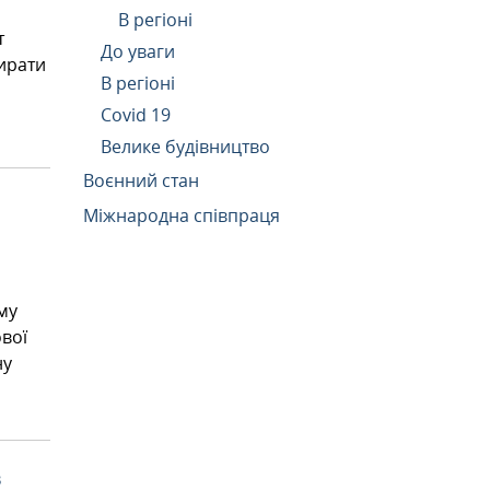
В регіоні
т
До уваги
бирати
В регіоні
Covid 19
Велике будівництво
Воєнний стан
Міжнародна співпраця
му
ової
ну
в