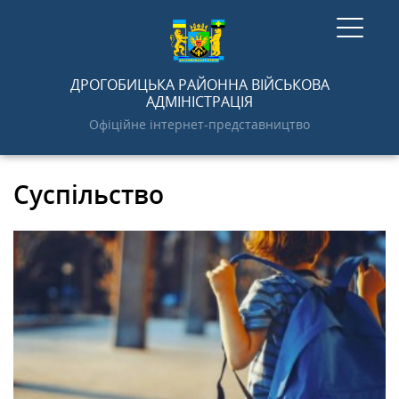
ГОЛОВНА
ДРОГОБИЦЬКА РАЙОННА ВІЙСЬКОВА
АДМІНІСТРАЦІЯ
Офіційне інтернет-представництво
НОВИНИ
Суспільство
АДМІНІСТРАЦІЯ
ПРО РАЙОН
ДОКУМЕНТИ
ГРОМАДСЬКОСТІ