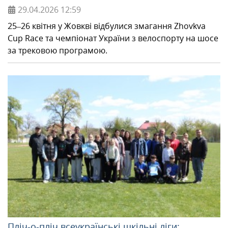
29.04.2026
12:59
25–26 квітня у Жовкві відбулися змагання Zhovkva
Cup Race та чемпіонат України з велоспорту на шосе
за трековою програмою.
Пліч-о-пліч всеукраїнські шкільні ліги: