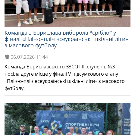
МІЖНАРОДНА СПІВПРАЦЯ
Команда з Борислава виборола “срібло” у
ТУРИСТУ
фіналі «Пліч-о-пліч всеукраїнські шкільні ліги»
з масового футболу
МЕДІА
06.07.2026
11:44
Команда Бориславського ЗЗСО І-ІІІ ступенів №3
КОНТАКТИ
посіла друге місце у фіналі V підсумкового етапу
«Пліч-о-пліч всеукраїнські шкільні ліги» з масового
футболу.