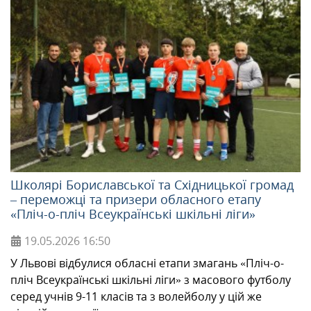
Школярі Бориславської та Східницької громад
– переможці та призери обласного етапу
«Пліч-о-пліч Всеукраїнські шкільні ліги»
19.05.2026
16:50
У Львові відбулися обласні етапи змагань «Пліч-о-
пліч Всеукраїнські шкільні ліги» з масового футболу
серед учнів 9-11 класів та з волейболу у цій же