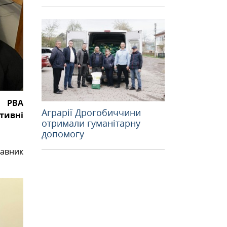
й РВА
Аграрії Дрогобиччини
тивні
отримали гуманітарну
допомогу
тавник