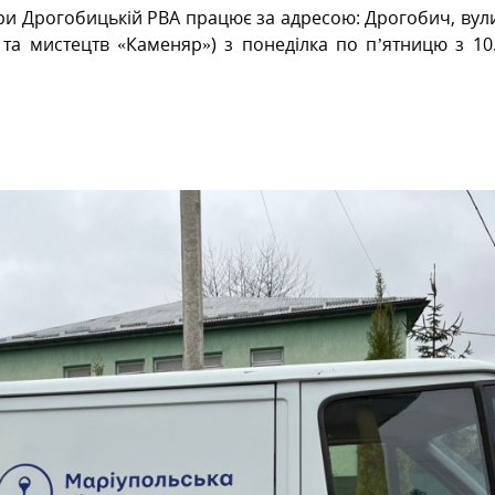
и Дрогобицькій РВА працює за адресою: Дрогобич, вул
 та мистецтв «Каменяр») з понеділка по п’ятницю з 10