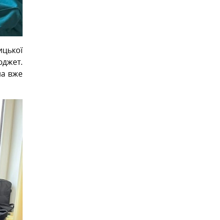
ицької
юджет.
на вже