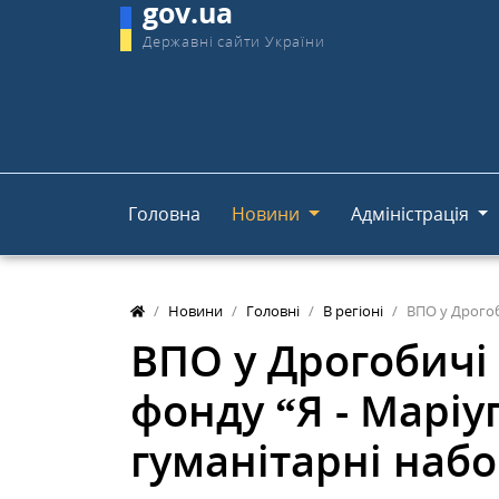
gov.ua
Державні сайти України
Головна
Новини
Адміністрація
Новини
Головні
В регіоні
ВПО у Дрогоб
ВПО у Дрогобичі
фонду “Я - Маріу
гуманітарні наб