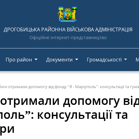
ДРОГОБИЦЬКА РАЙОННА ВІЙСЬКОВА АДМІНІСТРАЦІЯ
Офіційне інтернет-представництво
Про район
Документи
Громадськості
М
ичі отримали допомогу від фонду “Я - Маріуполь”: консультації та гум
 отримали допомогу ві
поль”: консультації та
ори