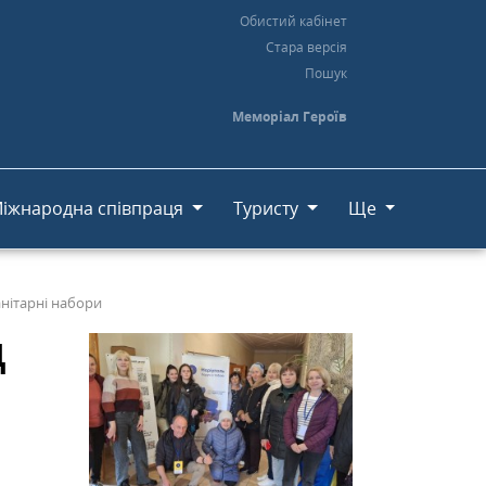
Обистий кабінет
Стара версія
Пошук
Меморіал Героїв
іжнародна співпраця
Туристу
Ще
анітарні набори
д