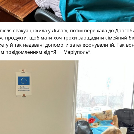
ісля евакуації жила у Львові, потім переїхала до Дрогоб
мує продукти, щоб мати хоч трохи заощадити сімейний б
ету й так надавачі допомоги зателефонували їй. Так во
ім повідомленням від “Я — Маріуполь”.