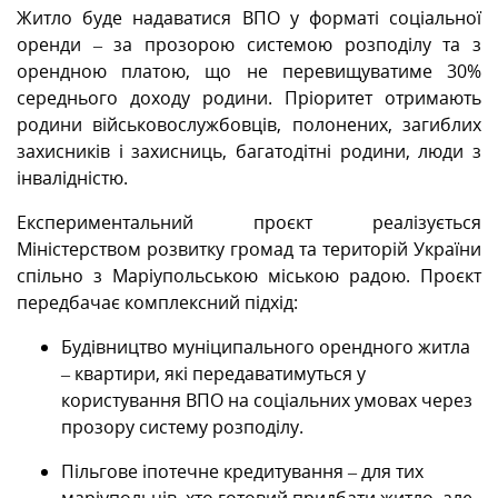
Житло буде надаватися ВПО у форматі соціальної
оренди – за прозорою системою розподілу та з
орендною платою, що не перевищуватиме 30%
середнього доходу родини. Пріоритет отримають
родини військовослужбовців, полонених, загиблих
захисників і захисниць, багатодітні родини, люди з
інвалідністю.
Експериментальний проєкт реалізується
Міністерством розвитку громад та територій України
спільно з Маріупольською міською радою. Проєкт
передбачає комплексний підхід:
Будівництво муніципального орендного житла
– квартири, які передаватимуться у
користування ВПО на соціальних умовах через
прозору систему розподілу.
Пільгове іпотечне кредитування – для тих
маріупольців, хто готовий придбати житло, але