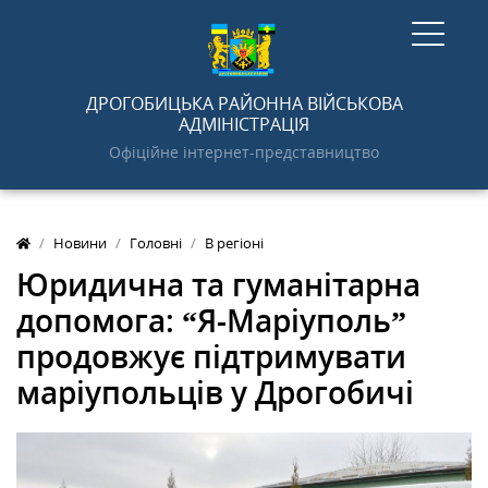
ГОЛОВНА
ДРОГОБИЦЬКА РАЙОННА ВІЙСЬКОВА
АДМІНІСТРАЦІЯ
Офіційне інтернет-представництво
НОВИНИ
Новини
Головні
В регіоні
АДМІНІСТРАЦІЯ
Юридична та гуманітарна
допомога: “Я-Маріуполь”
ПРО РАЙОН
продовжує підтримувати
маріупольців у Дрогобичі
ДОКУМЕНТИ
ГРОМАДСЬКОСТІ