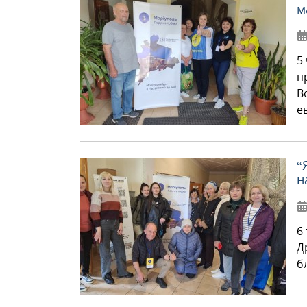
м
5
п
В
е
“
н
6
Д
б