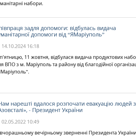
уманітарні набори.
півпраця задля допомоги: відбулась видача
уманітарної допомоги від “ЯМаріуполь”
14.10.2024
16:18
 п'ятницю, 11 жовтня, відбулася видача продуктових набо
ля ВПО з м. Маріуполь та району від благодійної організац
ЯМаріуполь”.
Нам нарешті вдалося розпочати евакуацію людей з
Азовсталі», - Президент України
02.05.2022
10:49
 вчорашньому вечірньому зверненні Президента Україн