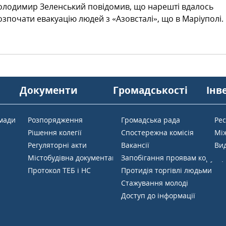
олодимир Зеленський повідомив, що нарешті вдалось
озпочати евакуацію людей з «Азовсталі», що в Маріуполі.
Документи
Громадськості
Інв
омади
Розпорядження
Громадська рада
Ре
Рішення колегії
Спостережна комісія
Мі
Регуляторні акти
Вакансії
Вид
Містобудівна документація
Запобігання проявам корупці
Протокол ТЕБ і НС
Протидія торгівлі людьми
Стажування молоді
Доступ до інформації