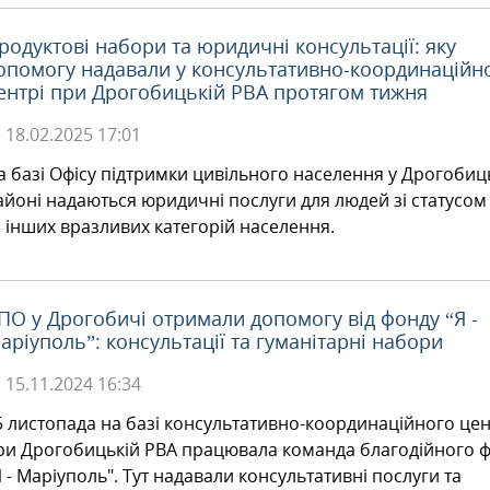
родуктові набори та юридичні консультації: яку
опомогу надавали у консультативно-координаційн
ентрі при Дрогобицькій РВА протягом тижня
18.02.2025
17:01
а базі Офісу підтримки цивільного населення у Дрогоби
айоні надаються юридичні послуги для людей зі статусо
а інших вразливих категорій населення.
ПО у Дрогобичі отримали допомогу від фонду “Я -
аріуполь”: консультації та гуманітарні набори
15.11.2024
16:34
5 листопада на базі консультативно-координаційного це
ри Дрогобицькій РВА працювала команда благодійного 
Я - Маріуполь". Тут надавали консультативні послуги та