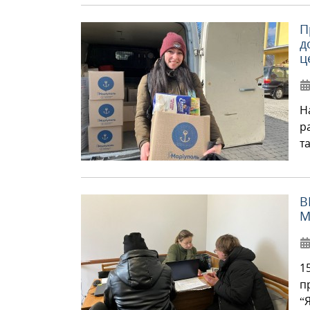
П
д
ц
Н
р
т
В
М
1
п
“