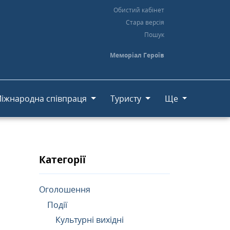
Обистий кабінет
Стара версія
Пошук
Меморіал Героїв
іжнародна співпраця
Туристу
Ще
Категорії
Оголошення
Події
Культурні вихідні