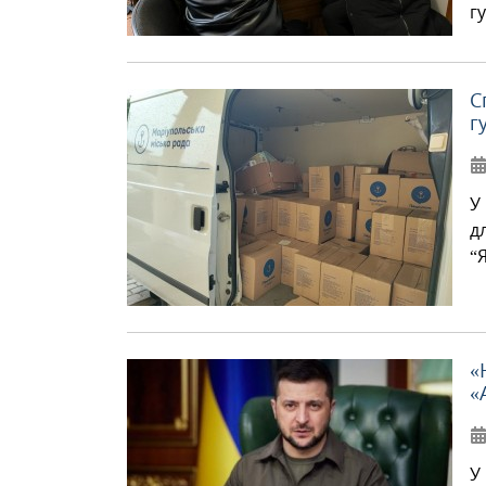
г
С
г
У
д
“
«
«
У