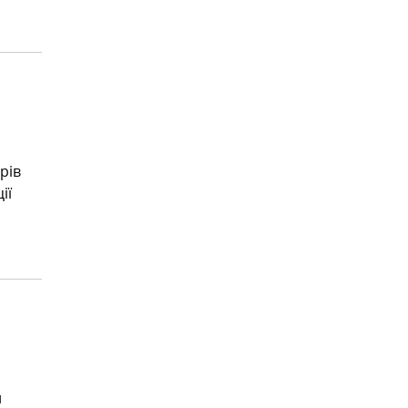
рів
ії
и