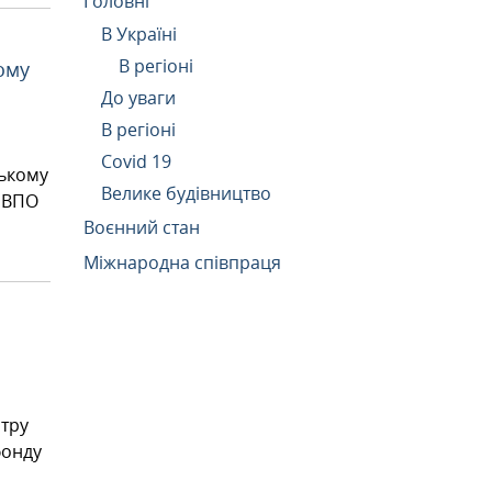
Головні
В Україні
В регіоні
ому
До уваги
В регіоні
Covid 19
цькому
Велике будівництво
м ВПО
Воєнний стан
Міжнародна співпраця
нтру
фонду