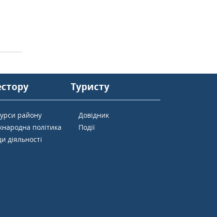
естору
Туристу
сурси району
Довідник
жнародна політика
Події
и діяльності
ї