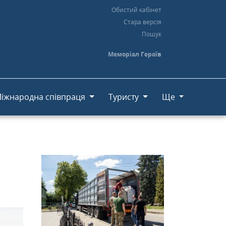
Обистий кабінет
Стара версія
Пошук
Меморіал Героїв
іжнародна співпраця
Туристу
Ще