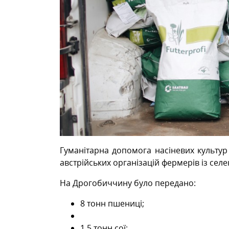
Гуманітарна допомога насіневих культур
австрійських організацій фермерів із селек
На Дрогобиччину було передано:
8 тонн пшениці;
1.5 тонн сої;