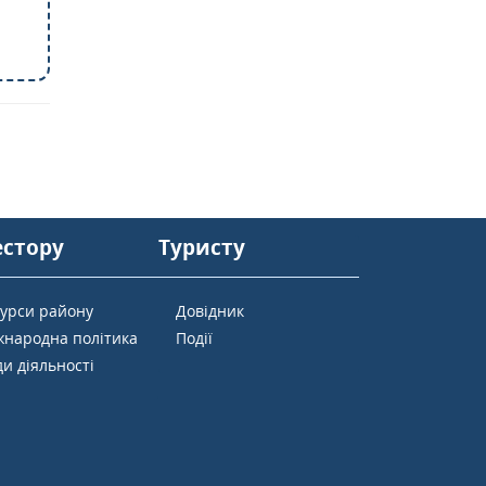
естору
Туристу
сурси району
Довідник
жнародна політика
Події
и діяльності
ї