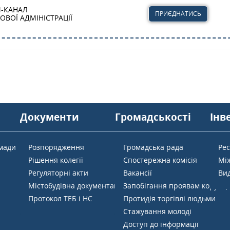
М-КАНАЛ
ПРИЄДНАТИСЬ
ВОЇ АДМІНІСТРАЦІЇ
Документи
Громадськості
Інв
омади
Розпорядження
Громадська рада
Ре
Рішення колегії
Спостережна комісія
Мі
Регуляторні акти
Вакансії
Вид
Містобудівна документація
Запобігання проявам корупці
Протокол ТЕБ і НС
Протидія торгівлі людьми
Стажування молоді
Доступ до інформації