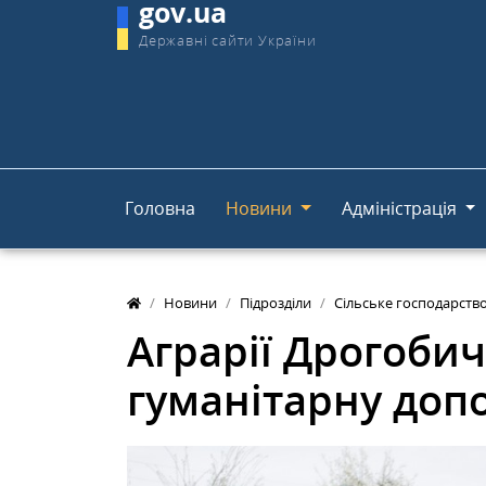
gov.ua
Державні сайти України
Головна
Новини
Адміністрація
Новини
Підрозділи
Сільське господарств
Аграрії Дрогоби
гуманітарну доп