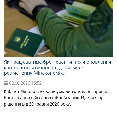
МІЖНАРОДНА СПІВПРАЦЯ
ТУРИСТУ
МЕДІА
Як працюватиме бронювання після оновлення
КОНТАКТИ
критеріїв критичності підприємств:
роз’яснення Мінекономіки
02.06.2026
15:52
Кабінет Міністрів України ухвалив оновлені правила
бронювання військовозобов’язаних. Йдеться про
рішення від 30 травня 2026 року.