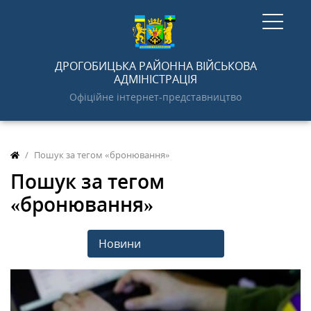
ГОЛОВНА
ДРОГОБИЦЬКА РАЙОННА ВІЙСЬКОВА
АДМІНІСТРАЦІЯ
Офіційне інтернет-представництво
НОВИНИ
Пошук за тегом «бронювання»
АДМІНІСТРАЦІЯ
Пошук за тегом
«бронювання»
ПРО РАЙОН
Новини
ДОКУМЕНТИ
ГРОМАДСЬКОСТІ