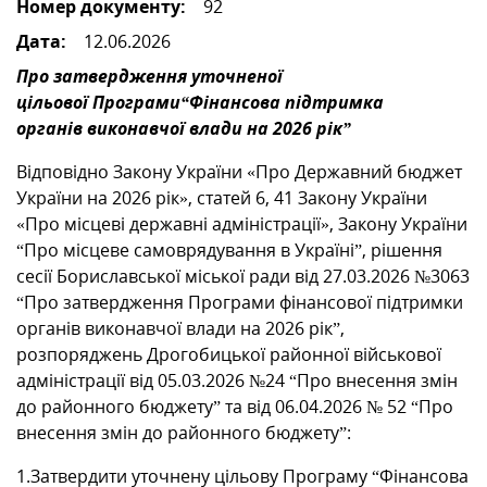
Номер документу:
92
Дата:
12.06.2026
МІЖНАРОДНА СПІВПРАЦЯ
Про затвердження уточненої
цільової Програми“Фінансова підтримка
ТУРИСТУ
органів
виконавчої влади на 2026 рік”
Відповідно Закону України «Про Державний бюджет
МЕДІА
України на 2026 рік», статей 6, 41 Закону України
«Про місцеві державні адміністрації», Закону України
“Про місцеве самоврядування в Україні”, рішення
КОНТАКТИ
сесії Бориславської міської ради від 27.03.2026 №3063
“Про затвердження Програми фінансової підтримки
органів виконавчої влади на 2026 рік”,
розпоряджень Дрогобицької районної військової
адміністрації від 05.03.2026 №24 “Про внесення змін
до районного бюджету” та від 06.04.2026 № 52 “Про
внесення змін до районного бюджету”:
1.Затвердити уточнену цільову Програму “Фінансова