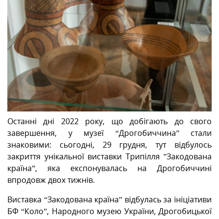
МІЖНАРОДНА СПІВПРАЦЯ
ТУРИСТУ
МЕДІА
КОНТАКТИ
Останні дні 2022 року, що добігають до свого
завершення, у музеї “Дрогобиччина” стали
знаковими: сьогодні, 29 грудня, тут відбулось
закриття унікальної виставки Трипілля ”Закодована
країна”, яка експонувалась на Дрогобиччині
впродовж двох тижнів.
Виставка “Закодована країна” відбулась за ініціативи
БФ “Коло”, Народного музею України, Дрогобицької