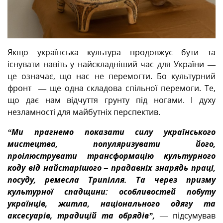
Якщо українська культура продовжує бути та
існувати навіть у найскладніший час для України —
це означає, що нас не перемогти. Бо культурний
фронт — ще одна складова спільної перемоги. Те,
що дає нам відчуття грунту під ногами. І духу
незламності для майбутніх перспектив.
“Ми прагнемо показати силу українського
мистецтва, популяризувати його,
проілюструвати трансформацію культурного
коду від найстарішого – прадавніх знарядь праці,
посуду, ремесла Трипілля. Та через призму
культурної спадщини: особливостей побуту
українців, житла, національного одягу та
аксесуарів, традицій та обрядів”,
— підсумував