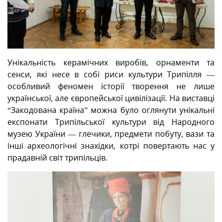
Унікальність керамічних виробів, орнаменти та
сенси, які несе в собі риси культури Трипілля —
особливий феномен історії творення не лише
української, але європейської цивілізації. На виставці
“Закодована країна” можна було оглянути унікальні
експонати Трипільської культури від Народного
музею України — глечики, предмети побуту, вази та
інші археологічні знахідки, котрі повертають нас у
прадавній світ трипільців.