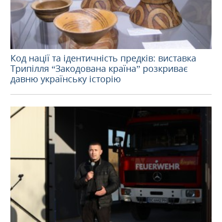
Код нації та ідентичність предків: виставка
Трипілля “Закодована країна” розкриває
давню українську історію