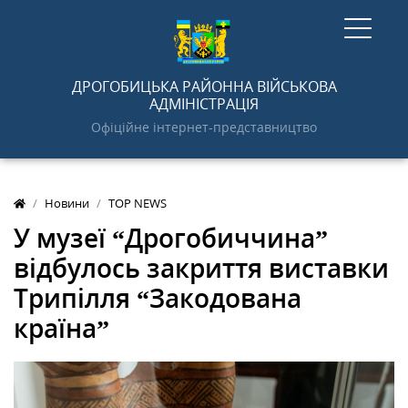
ГОЛОВНА
ДРОГОБИЦЬКА РАЙОННА ВІЙСЬКОВА
АДМІНІСТРАЦІЯ
Офіційне інтернет-представництво
НОВИНИ
Новини
TOP NEWS
АДМІНІСТРАЦІЯ
У музеї “Дрогобиччина”
відбулось закриття виставки
ПРО РАЙОН
Трипілля “Закодована
країна”
ДОКУМЕНТИ
ГРОМАДСЬКОСТІ