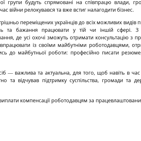
ї групи будуть спрямовані на співпрацю влади, гр
 в час війни релокувався та вже встиг налагодити бізнес.
трішньо переміщених українців до всіх можливих видів п
мінь та бажання працювати у тій чи іншій сфері. 
чання, де усі охочі зможуть отримати консультацію з п
івпрацювати із своїми майбутніми роботодавцями, от
тись до майбутньої роботи: професійно писати резюме
іб — важлива та актуальна, для того, щоб навіть в час
но та відчував підтримку суспільства, громади та д
 виплати компенсації роботодавцям за працевлаштован