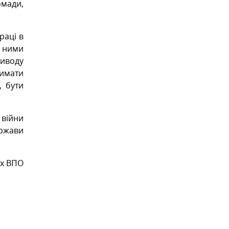
омади,
раці в
З ними
риводу
римати
, бути
 війни
ержави
их ВПО