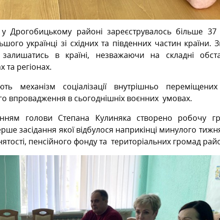
ни у Дрогобицькому районі зареєструвалось більше 37
шого українці зі східних та південних частин країни. 
 залишатись в країні, незважаючи на складні обст
х та регіонах.
ть механізм соціалізації внутрішньо переміщених 
о впровадження в сьогоднішніх воєнних умовах.
нням голови Степана Кулиняка створено робочу гр
ерше засідання якої відбулося наприкінці минулого тижня.
нятості, пенсійного фонду та територіальних громад рай