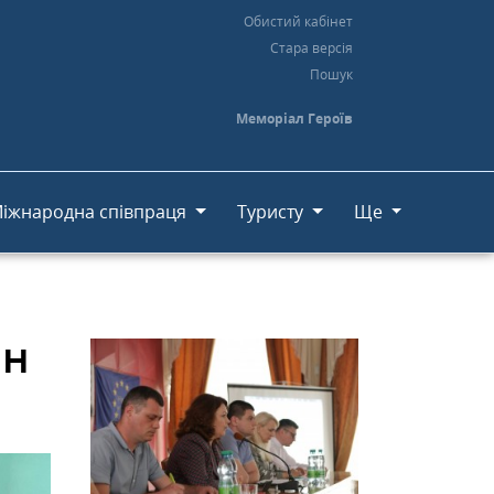
Обистий кабінет
Стара версія
Пошук
Меморіал Героїв
іжнародна співпраця
Туристу
Ще
ан