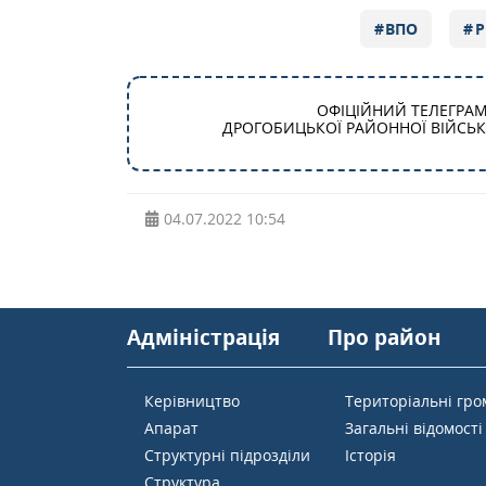
ВПО
Р
ОФІЦІЙНИЙ ТЕЛЕГРА
ДРОГОБИЦЬКОЇ РАЙОННОЇ ВІЙСЬКО
04.07.2022
10:54
Адміністрація
Про район
Керівництво
Територіальні гр
Апарат
Загальні відомості
Структурні підрозділи
Історія
Структура