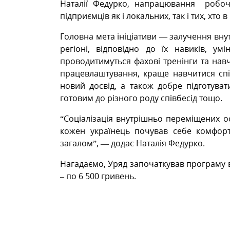
Наталії Федурко, напрацювання робочо
підприємців як і локальних, так і тих, хто
Головна мета ініціативи — залучення вну
регіоні, відповідно до їх навиків, у
проводитимуться фахові тренінги та нав
працевлаштування, краще навчитися сп
новий досвід, а також добре підготува
готовим до різного роду співбесід тощо.
“Соціалізація внутрішньо переміщених ос
кожен українець почував себе комфорт
загалом”, — додає Наталія Федурко.
Нагадаємо, Уряд започаткував програму
– по 6 500 гривень.