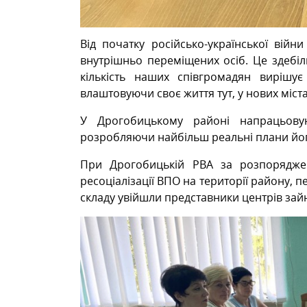
Від початку російсько-української вій
внутрішньо переміщених осіб. Це здебіль
кількість наших співгромадян вирішує
влаштовуючи своє життя тут, у нових міста
У Дрогобицькому районі напрацьовую
розробляючи найбільш реальні плани йог
При Дрогобицькій РВА за розпорядже
ресоціалізації ВПО на території району, п
складу увійшли представники центрів зай