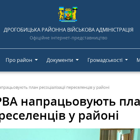
ДРОГОБИЦЬКА РАЙОННА ВІЙСЬКОВА АДМІНІСТРАЦІЯ
Офіційне інтернет-представництво
Про район
Документи
Громадськості
М
працьовують план ресоціалізації переселенців у районі
РВА напрацьовують пл
ереселенців у районі