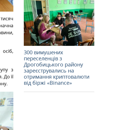
 тисяч
Значна
авини,
осіб,
300 вимушених
переселенців з
Дрогобицького району
упу з
зареєструвались на
отримання криптовалюти
 До її
від біржі «Binance»
ону.