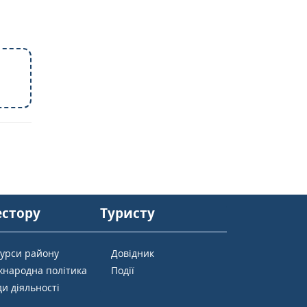
естору
Туристу
сурси району
Довідник
жнародна політика
Події
и діяльності
ї