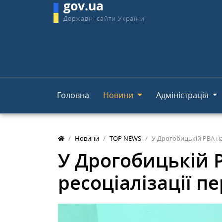
gov.ua
Державні сайти України
Головна
Новини
Адміністрація
Новини
TOP NEWS
У Дрогобицькій РВА на
У Дрогобицькій 
ресоціалізації п