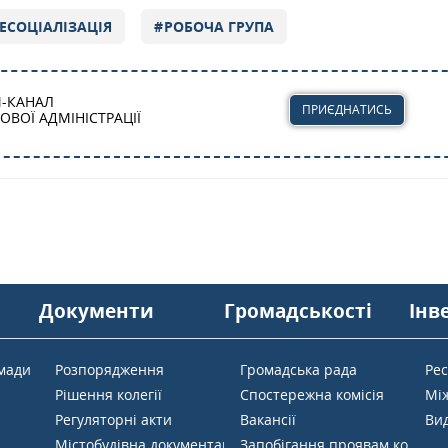
ЕСОЦІАЛІЗАЦІЯ
РОБОЧА ГРУПА
М-КАНАЛ
ПРИЄДНАТИСЬ
ВОЇ АДМІНІСТРАЦІЇ
Документи
Громадськості
Інв
омади
Розпорядження
Громадська рада
Ре
Рішення колегії
Спостережна комісія
Мі
Регуляторні акти
Вакансії
Вид
Містобудівна документація
Запобігання проявам корупці