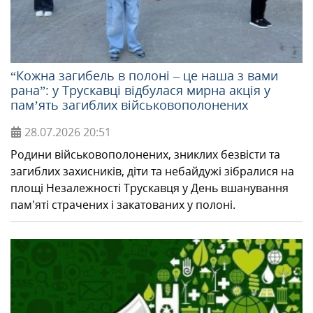
МІЖНАРОДНА СПІВПРАЦЯ
“Кожна загибель в полоні – це наша з вами
ТУРИСТУ
рана”: у Трускавці відбулася мирна акція у
пам’ять загиблих військовополонених
МЕДІА
28.07.2026
20:51
Родини військовополонених, зниклих безвісти та
КОНТАКТИ
загиблих захисників, діти та небайдужі зібралися на
площі Незалежності Трускавця у День вшанування
пам'яті страчених і закатованих у полоні.