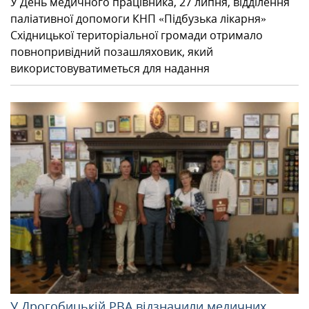
У День медичного працівника, 27 липня, відділення
паліативної допомоги КНП «Підбузька лікарня»
Східницької територіальної громади отримало
повнопривідний позашляховик, який
використовуватиметься для надання
У Дрогобицькій РВА відзначили медичних