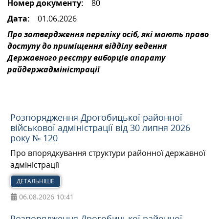
Номер документу:
80
Дата:
01.06.2026
МІЖНАРОДНА СПІВПРАЦЯ
Про затвердження переліку осіб, які мають право
доступу до приміщення відділу ведення
ТУРИСТУ
Державного реєстру виборців апарату
райдержадміністрації
МЕДІА
Розпорядження Дрогобицької районної
КОНТАКТИ
військової адміністрації від 30 липня 2026
року № 120
Про впорядкування структури районної державної
адміністрації
ДЕТАЛЬНІШЕ
06.08.2026
10:41
Розпорядження Дрогобицької районної