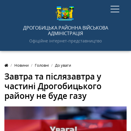
ГОЛОВНА
ДРОГОБИЦЬКА РАЙОННА ВІЙСЬКОВА
АДМІНІСТРАЦІЯ
Офіційне інтернет-представництво
НОВИНИ
Новини
Головні
До уваги
АДМІНІСТРАЦІЯ
Завтра та післязавтра у
частині Дрогобицького
ПРО РАЙОН
району не буде газу
ДОКУМЕНТИ
ГРОМАДСЬКОСТІ