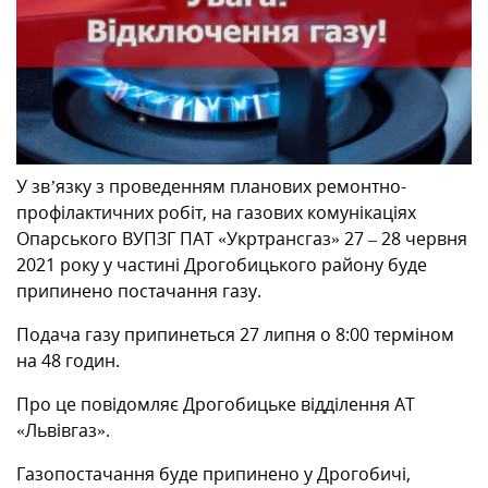
МІЖНАРОДНА СПІВПРАЦЯ
ТУРИСТУ
У зв’язку з проведенням планових ремонтно-
МЕДІА
профілактичних робіт, на газових комунікаціях
Опарського ВУПЗГ ПАТ «Укртрансгаз» 27 – 28 червня
КОНТАКТИ
2021 року у частині Дрогобицького району буде
припинено постачання газу.
Подача газу припинеться 27 липня о 8:00 терміном
на 48 годин.
Про це повідомляє Дрогобицьке відділення АТ
«Львівгаз».
Газопостачання буде припинено у Дрогобичі,