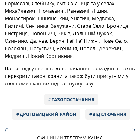
Бориславі, Стебнику, смт. Східниця та у селах —
Михайлевичі, Почаєвичі, Раневичі, Лішня,
Монастирок Лішнянський, Унятичі, Медвежа,
Рихтичі, Снятинка, Залужани, Старе Село, Брониця,
Бистриця, Новошичі, Биків, Долішній Лужок,
Озимино, Далява, Верхні Гаї, Гаї Нижні, Нове Село,
Болехівці, Нагуєвичі, Ясениця, Попелі, Дережичі,
Модричі, Новий Кропивник.
На час відсутності газопостачання громадян просять
перекрити газові крани, а також бути присутніми у
свої помешканнях під час пуску газу.
ГАЗОПОСТАЧАННЯ
ДРОГОБИЦЬКИЙ РАЙОН
ВІДКЛЮЧЕННЯ
ОФІЦІЙНИЙ ТЕЛЕГРАМ-КАНАЛ