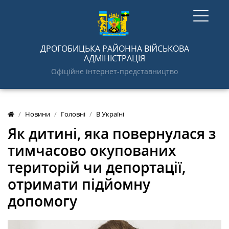
ГОЛОВНА
ДРОГОБИЦЬКА РАЙОННА ВІЙСЬКОВА
АДМІНІСТРАЦІЯ
Офіційне інтернет-представництво
НОВИНИ
Новини
Головні
В Україні
АДМІНІСТРАЦІЯ
Як дитині, яка повернулася з
тимчасово окупованих
ПРО РАЙОН
територій чи депортації,
отримати підйомну
ДОКУМЕНТИ
допомогу
ГРОМАДСЬКОСТІ