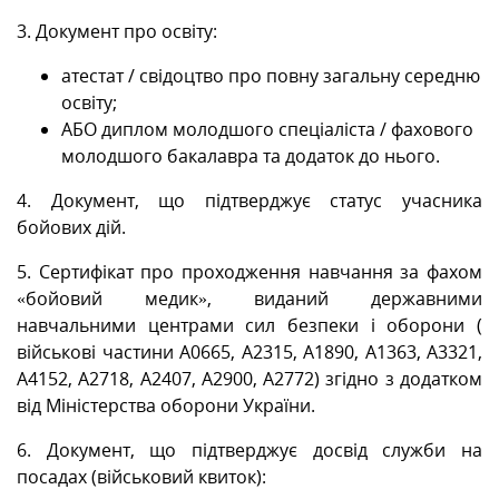
3. Документ про освіту:
атестат / свідоцтво про повну загальну середню
освіту;
АБО диплом молодшого спеціаліста / фахового
молодшого бакалавра та додаток до нього.
4. Документ, що підтверджує статус учасника
бойових дій.
5. Сертифікат про проходження навчання за фахом
«бойовий медик», виданий державними
навчальними центрами сил безпеки і оборони (
військові частини А0665, А2315, А1890, А1363, А3321,
А4152, А2718, А2407, А2900, А2772) згідно з додатком
від Міністерства оборони України.
6. Документ, що підтверджує досвід служби на
посадах (військовий квиток):