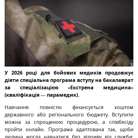
МІЖНАРОДНА СПІВПРАЦЯ
ТУРИСТУ
МЕДІА
У 2026 році для бойових медиків продовжує
КОНТАКТИ
діяти спеціальна програма вступу на бакалаврат
за спеціалізацією «Екстрена медицина»
(кваліфікація — парамедик).
Навчання повністю фінансується коштом
державного або регіонального бюджету. Вступити
можна за спрощеною процедурою, а співбесіду
пройти онлайн. Програма адаптована так, щоби
людина могла навчатися без відриву від служби: