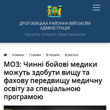
ГОЛОВНА
ДРОГОБИЦЬКА РАЙОННА ВІЙСЬКОВА
АДМІНІСТРАЦІЯ
Офіційне інтернет-представництво
НОВИНИ
Новини
Головні
В Україні
В регіоні
АДМІНІСТРАЦІЯ
МОЗ: Чинні бойові медики
можуть здобути вищу та
ПРО РАЙОН
фахову передвищу медичну
освіту за спеціальною
ДОКУМЕНТИ
програмою
ГРОМАДСЬКОСТІ